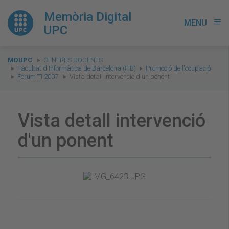
Memòria Digital
MENU
menu
UPC
You
MDUPC
CENTRES DOCENTS
are
Facultat d'Informàtica de Barcelona (FIB)
Promoció de l'ocupació
Fòrum TI 2007
Vista detall intervenció d'un ponent
here:
Vista detall intervenció
d'un ponent