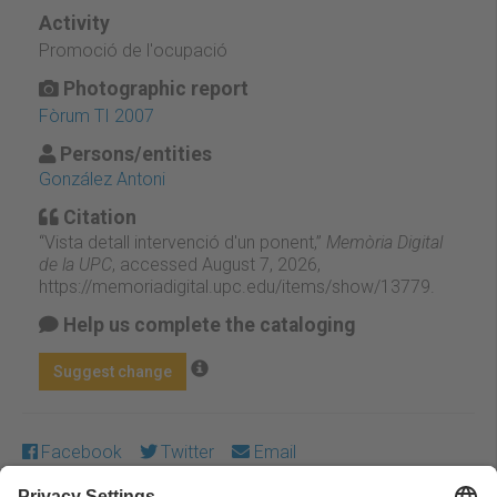
Activity
Promoció de l'ocupació
Photographic report
Fòrum TI 2007
Persons/entities
González Antoni
Citation
“Vista detall intervenció d'un ponent,”
Memòria Digital
de la UPC
, accessed August 7, 2026,
https://memoriadigital.upc.edu/items/show/13779
.
Help us complete the cataloging
Suggest change
Facebook
Twitter
Email