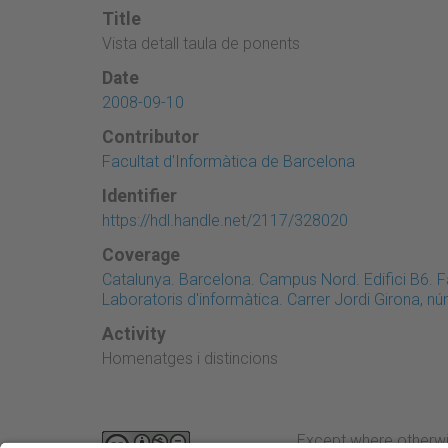
Title
Vista detall taula de ponents
Date
2008-09-10
Contributor
Facultat d'Informàtica de Barcelona
Identifier
https://hdl.handle.net/2117/328020
Coverage
Catalunya. Barcelona. Campus Nord. Edifici B6. F
Laboratoris d'informàtica. Carrer Jordi Girona, nú
Activity
Homenatges i distincions
Except where otherwi