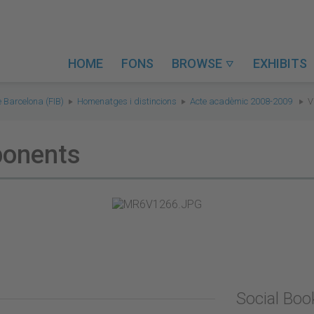
HOME
FONS
BROWSE
EXHIBITS

e Barcelona (FIB)
Homenatges i distincions
Acte acadèmic 2008-2009
V
 ponents
Social Bo