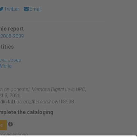
Twitter
Email
ic report
 2008-2009
tities
ia, Josep
 María
ula de ponents,”
Memòria Digital de la UPC
,
t 8, 2026,
adigital.upc.edu/items/show/13938
.
mplete the cataloging
ge
mmons license: