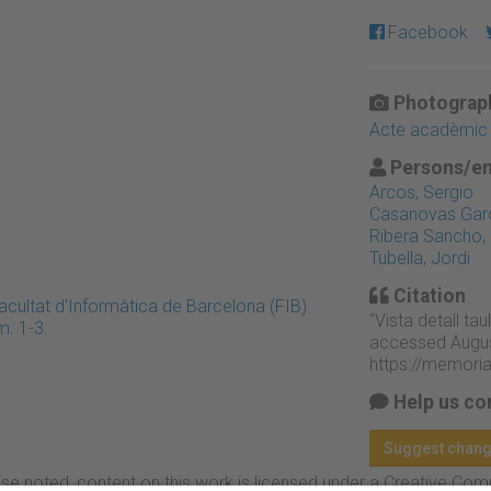
Facebook
Photograph
Acte acadèmic
Persons/en
Arcos, Sergio
Casanovas Garc
Ribera Sancho,
Tubella, Jordi
Citation
acultat d'Informàtica de Barcelona (FIB).
“Vista detall ta
m. 1-3.
accessed Augus
https://memori
Help us co
Suggest chan
se noted, content on this work is licensed under a Creative Co