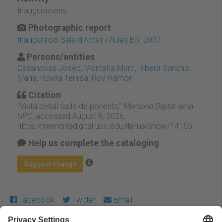
Inauguracions
Photographic report
Inauguració Sala d'Actes i Aules B5. 2007
Persons/entities
Casanovas Josep, Montaña Marc, Ribera Sancho
Maria, Rovira Teresa, Roy Ramón
Citation
“Vista detall taula de ponents,”
Memòria Digital de la
UPC
, accessed August 8, 2026,
https://memoriadigital.upc.edu/items/show/14155
.
Help us complete the cataloging
Suggest change
Facebook
Twitter
Email