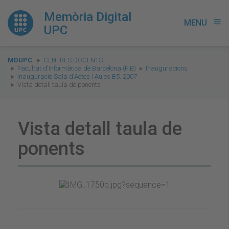
Memòria Digital
MENU
menu
UPC
You
MDUPC
CENTRES DOCENTS
are
Facultat d'Informàtica de Barcelona (FIB)
Inauguracions
Inauguració Sala d'Actes i Aules B5. 2007
here:
Vista detall taula de ponents
Vista detall taula de
ponents