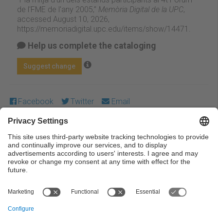
de l'FME de l'any 2005,”
Memòria Digital de la UPC
,
accessed August 10, 2026,
https://memoriadigital.upc.edu/items/show/14471
.
Help us complete the cataloging
Suggest change
Facebook
Twitter
Email
Except where otherwise noted, content on this work is
licensed under a Creative Commons license:
Attribution-
NonCommercial-NoDerivs 3.0 Spain
← Previous
Next →