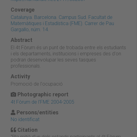
Coverage
Catalunya. Barcelona. Campus Sud. Facultat de
Matemàtiques i Estadística (FME). Carrer de Pau
Gargallo, núm. 14.
Abstract
El 4t Fòrum és un punt de trobada entre els estudiants
i els departaments, institucions i empreses des d'on
podran desenvolupar les seves tasques
professionals.
Activity
Promoció de l'ocupació
Photographic report
4t Fòrum de l'FME 2004-2005
Persons/entities
No identificat
Citation
“Pla mitjà d'un dels estands participants al 4t Fòrum