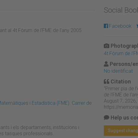
Social Bo
Facebook
pant al 4t Fòrum de l'FME de l'any 2005
Photograph
4t Fòrum de l'
Persons/en
No identificat
Citation
“Primer pla de l
de l'FME de l'an
August 7, 2026,
atemàtiques i Estadística (FME). Carrer de
https://memori
Help us co
nts i els departaments, institucions i
Suggest chan
s tasques professionals.