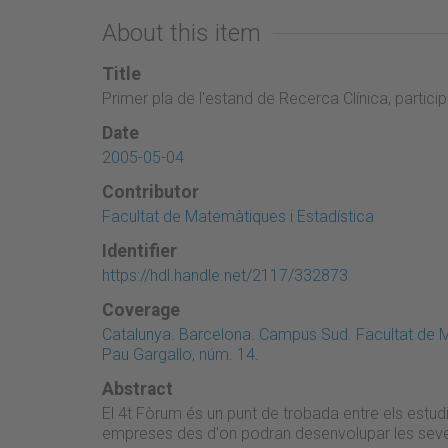
About this item
Title
Primer pla de l'estand de Recerca Clínica, partici
Date
2005-05-04
Contributor
Facultat de Matemàtiques i Estadística
Identifier
https://hdl.handle.net/2117/332873
Coverage
Catalunya. Barcelona. Campus Sud. Facultat de M
Pau Gargallo, núm. 14.
Abstract
El 4t Fòrum és un punt de trobada entre els estudia
empreses des d'on podran desenvolupar les seve