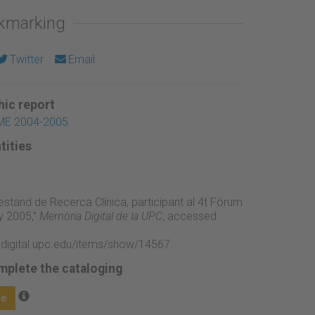
okmarking
Twitter
Email
ic report
FME 2004-2005
tities
'estand de Recerca Clínica, participant al 4t Fòrum
y 2005,”
Memòria Digital de la UPC
, accessed
adigital.upc.edu/items/show/14567
.
mplete the cataloging
ge