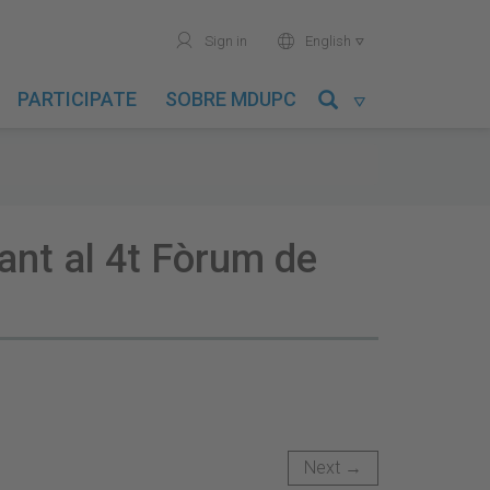
user
world
Sign in
English

PARTICIPATE
SOBRE MDUPC

pant al 4t Fòrum de
Next →