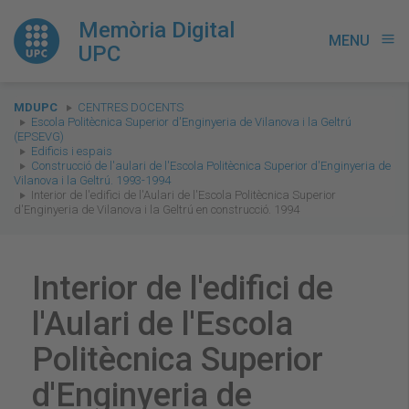
Memòria Digital
MENU
menu
UPC
You
MDUPC
CENTRES DOCENTS
are
Escola Politècnica Superior d'Enginyeria de Vilanova i la Geltrú
(EPSEVG)
here:
Edificis i espais
Construcció de l'aulari de l'Escola Politècnica Superior d'Enginyeria de
Vilanova i la Geltrú. 1993-1994
Interior de l'edifici de l'Aulari de l'Escola Politècnica Superior
d'Enginyeria de Vilanova i la Geltrú en construcció. 1994
Interior de l'edifici de
l'Aulari de l'Escola
Politècnica Superior
d'Enginyeria de