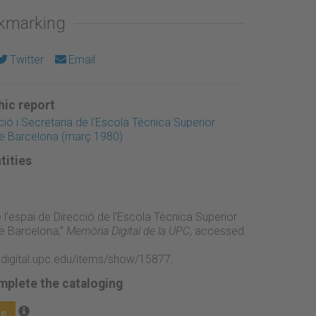
okmarking
Twitter
Email
ic report
ió i Secretaria de l'Escola Tècnica Superior
de Barcelona (març 1980)
tities
e l'espai de Direcció de l'Escola Tècnica Superior
de Barcelona,”
Memòria Digital de la UPC
, accessed
adigital.upc.edu/items/show/15877
.
mplete the cataloging
ge