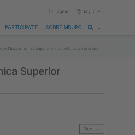
user
world
Sign in
English

PARTICIPATE
SOBRE MDUPC

ió de l'Escola Tècnica Superior d'Arquitectura de Barcelona
cnica Superior
Next →