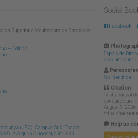
Social Bo
Facebook
ècnica Superior d'Arquitectura de Barcelona
Photograph
na -- Edificis
Espais de Direcc
lona
d'Arquitectura 
Persons/en
No identificat
Citation
lona
“Vista parcial d
d'Arquitectura 
August 9, 2026,
https://memori
Help us co
 Catalunya (UPC). Campus Sud. Escola
TSAB). Avinguda Diagonal, núm. 649
Suggest chan