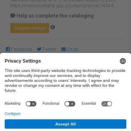
https://memoriadigital.upc.edu/items/show/16414
.
Help us complete the cataloging
Suggest change
Facebook
Twitter
Email
Except where otherwise noted, content on this work is
licensed under a Creative Commons license:
Attribution-
NonCommercial-NoDerivs 3.0 Spain
← Previous
Next →