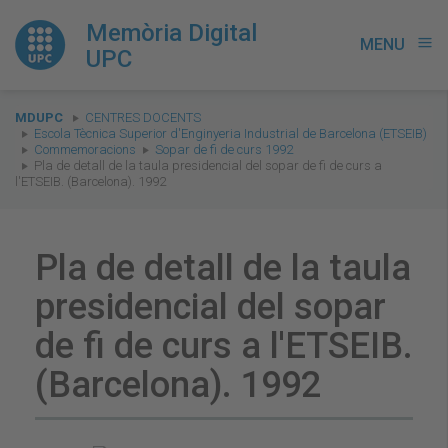
Memòria Digital
MENU
menu
UPC
You
MDUPC
CENTRES DOCENTS
are
Escola Tècnica Superior d'Enginyeria Industrial de Barcelona (ETSEIB)
Commemoracions
Sopar de fi de curs 1992
here:
Pla de detall de la taula presidencial del sopar de fi de curs a
l'ETSEIB. (Barcelona). 1992
Pla de detall de la taula
presidencial del sopar
de fi de curs a l'ETSEIB.
(Barcelona). 1992