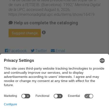
de curs a l'ETSEIB. (Barcelona). 1992,”
Memòria Digital
de la UPC
, accessed August 6, 2026,
https://memoriadigital.upc.edu/items/show/16419
.
Help us complete the cataloging
Suggest change
Facebook
Twitter
Email
Except where otherwise noted, content on this work is
licensed under a Creative Commons license:
Attribution-
NonCommercial-NoDerivs 3.0 Spain
← Previous
Next →