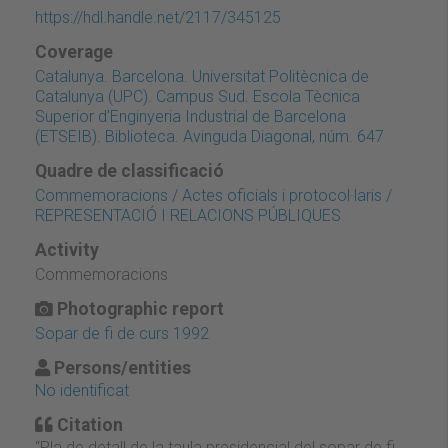
https://hdl.handle.net/2117/345125
Coverage
Catalunya. Barcelona. Universitat Politècnica de
Catalunya (UPC). Campus Sud. Escola Tècnica
Superior d'Enginyeria Industrial de Barcelona
(ETSEIB). Biblioteca. Avinguda Diagonal, núm. 647
Quadre de classificació
Commemoracions / Actes oficials i protocol·laris /
REPRESENTACIÓ I RELACIONS PÚBLIQUES
Activity
Commemoracions
Photographic report
Sopar de fi de curs 1992
Persons/entities
No identificat
Citation
“Pla de detall de la taula presidencial del sopar de fi