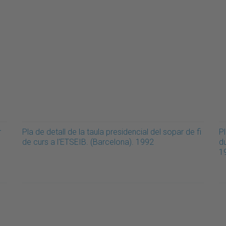
r
Pla de detall de la taula presidencial del sopar de fi
Pl
de curs a l'ETSEIB. (Barcelona). 1992
du
1