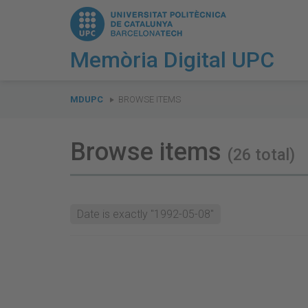
Memòria Digital UPC
You
are
MDUPC
BROWSE ITEMS
here:
Browse items
(26 total)
Date is exactly "1992-05-08"