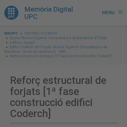
Memòria Digital
MENU
menu
UPC
You
MDUPC
CENTRES DOCENTS
are
Escola Tècnica Superior d'Arquitectura de Barcelona (ETSAB)
Edificis i espais
here:
Edifici Coderch de l'Escola Tècnica Superior d'Arquitectura de
Barcelona. Obres de construcció. 1980
Reforç estructural de forjats [1ª fase construcció edifici Coderch]
Reforç estructural de
forjats [1ª fase
construcció edifici
Coderch]