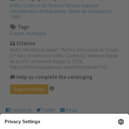
Edifici Coderch de l'Escola Tècnica Superior
d'Arquitectura de Barcelona. Obres de construcció.
1980
Tags
Forjats
,
Hormigón
Citation
Mullor Montferrer, Albert, “Reforç estructural de forjats
[1ª fase construcció edifici Coderch],”
Memòria Digital
de la UPC
, accessed August 6, 2026,
https://memoriadigital.upc.edu/items/show/165
.
Help us complete the cataloging
Suggest change
Facebook
Twitter
Email