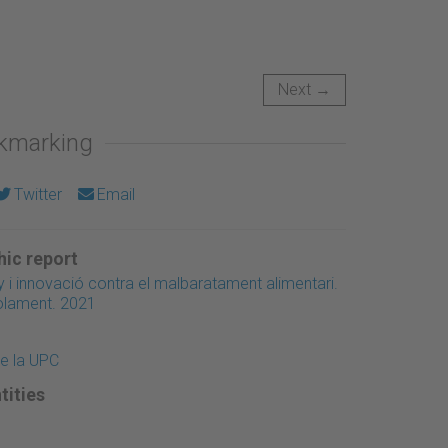
Next →
okmarking
Twitter
Email
ic report
 i innovació contra el malbaratament alimentari.
olament. 2021
de la UPC
tities