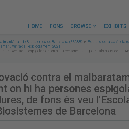
HOME
FONS
BROWSE
EXHIBITS

alimentària i de Biosistemes de Barcelona (EEABB)
Extensió de la docència (c
entari. Xerrada i espigolament. 2021
ntari. Xerrada i espigolament on hi ha persones espigolant als horts de l'EEABB
ovació contra el malbaratam
t on hi ha persones espigol
ures, de fons és veu l'Escol
 Biosistemes de Barcelona