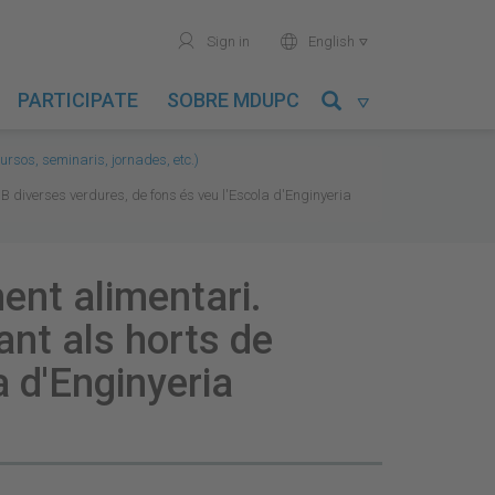
user
world
Sign in
English

PARTICIPATE
SOBRE MDUPC

ursos, seminaris, jornades, etc.)
 diverses verdures, de fons és veu l'Escola d'Enginyeria
ent alimentari.
ant als horts de
a d'Enginyeria