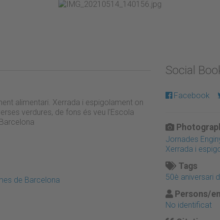
Social Bo
Facebook
ent alimentari. Xerrada i espigolament on
verses verdures, de fons és veu l'Escola
 Barcelona
Photograph
Jornades Enginy
Xerrada i espig
Tags
50è aniversari 
emes de Barcelona
Persons/en
No identificat