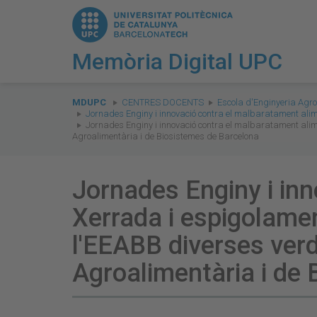
Memòria Digital UPC
You
are
MDUPC
CENTRES DOCENTS
Escola d'Enginyeria Agro
Jornades Enginy i innovació contra el malbaratament alim
here:
Jornades Enginy i innovació contra el malbaratament alime
Agroalimentària i de Biosistemes de Barcelona
Jornades Enginy i inn
Xerrada i espigolamen
l'EEABB diverses verd
Agroalimentària i de