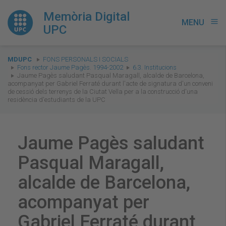
Memòria Digital
MENU
menu
UPC
You
MDUPC
FONS PERSONALS I SOCIALS
are
Fons rector Jaume Pagès. 1994-2002
6.3. Institucions
Jaume Pagès saludant Pasqual Maragall, alcalde de Barcelona,
here:
acompanyat per Gabriel Ferraté durant l'acte de signatura d'un conveni
de cessió dels terrenys de la Ciutat Vella per a la construcció d'una
residència d'estudiants de la UPC
Jaume Pagès saludant
Pasqual Maragall,
alcalde de Barcelona,
acompanyat per
Gabriel Ferraté durant