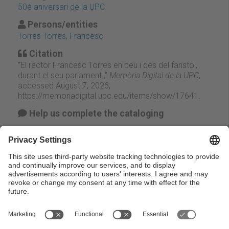
50è aniversari de la UPC
Persons/entities
Torres Torres, Francesc
Citation
“El rector Francesc Torres en peu i des del faristol,
durant el seu parlament.,”
Memòria Digital de la UPC
,
accessed August 7, 2026,
https://memoriadigital.upc.edu/items/show/17641
.
Help us complete the cataloging
Suggest change
Facebook
Twitter
Email
← Previous
Next →