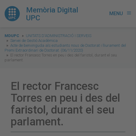
Memòria Digital
MENU
menu
UPC
You
MDUPC
UNITATS D'ADMINISTRACIÓ I SERVEIS
are
Servei de Gestió Acadèmica
Acte de benvinguda als estudiants nous de Doctorat i lliurament del
here:
Premi Extraordinari de Doctorat. (06/11/2020)
El rector Francesc Torres en peu i des del faristol, durant el seu
parlament.
El rector Francesc
Torres en peu i des del
faristol, durant el seu
parlament.