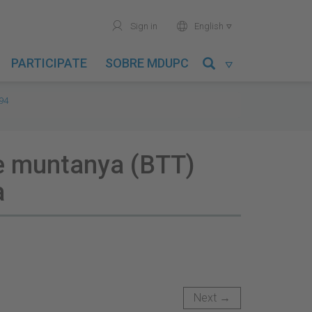
user
world
Sign in
English

PARTICIPATE
SOBRE MDUPC

994
de muntanya (BTT)
a
Next →