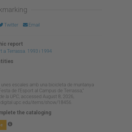
okmarking
Twitter
Email
ic report
rt a Terrassa. 1993 i 1994
tities
r unes escales amb una bicicleta de muntanya
Festa de l'Esport al Campus de Terrassa,”
 de la UPC
, accessed August 8, 2026,
adigital.upc.edu/items/show/18456
.
mplete the cataloging
ge