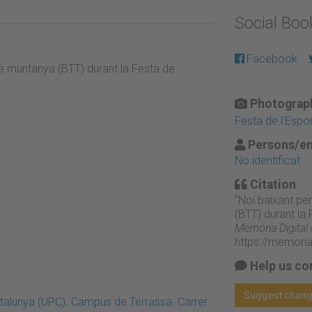
Social Bo
Facebook
e muntanya (BTT) durant la Festa de
Photograph
Festa de l'Espo
Persons/en
No identificat
Citation
“Noi baixant pe
(BTT) durant la 
Memòria Digital
https://memori
Help us co
Suggest chan
Catalunya (UPC). Campus de Terrassa. Carrer