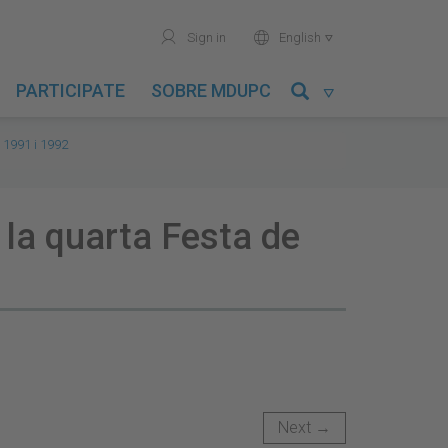
user
world
Sign in
English

PARTICIPATE
SOBRE MDUPC

. 1991 i 1992
 la quarta Festa de
Next →