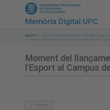
Memòria Digital UPC
You
are
MDUPC
UNITATS D'ADMINISTRACIÓ I SERVEIS
Servei 
Moment del llançament d'un dard al tauler durant la qua
here:
Moment del llançament
l'Esport al Campus d
← Previous