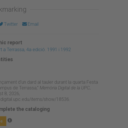
okmarking
Twitter
Email
ic report
t a Terrassa, 4a edició. 1991 i 1992
tities
nçament d'un dard al tauler durant la quarta Festa
Campus de Terrassa,”
Memòria Digital de la UPC
,
t 8, 2026,
adigital.upc.edu/items/show/18536
.
mplete the cataloging
ge