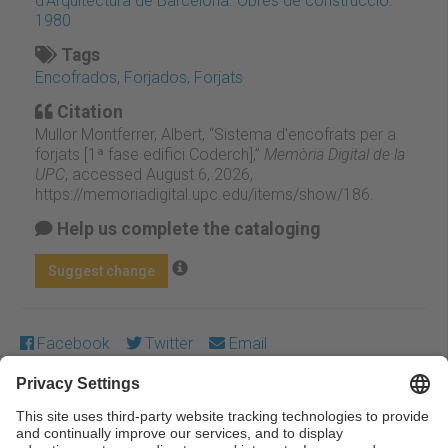
d'Arquitectura de Barcelona. Obres de construcció.
1980
Tags
Encofrados
,
Forjados
,
Forjats
Citation
Mullor Montferrer, Albert, “Sistema d'encofrats per a
forjats [1ª fase edifici Coderch],”
Memòria Digital de la
UPC
, accessed August 6, 2026,
https://memoriadigital.upc.edu/items/show/186
.
Help us complete the cataloging
Suggest change
Facebook
Twitter
Email
Except where otherwise noted, content on this work is