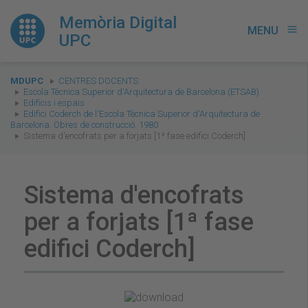
Memòria Digital
MENU
menu
UPC
You
MDUPC
CENTRES DOCENTS
are
Escola Tècnica Superior d'Arquitectura de Barcelona (ETSAB)
Edificis i espais
here:
Edifici Coderch de l'Escola Tècnica Superior d'Arquitectura de
Barcelona. Obres de construcció. 1980
Sistema d'encofrats per a forjats [1ª fase edifici Coderch]
Sistema d'encofrats
per a forjats [1ª fase
edifici Coderch]