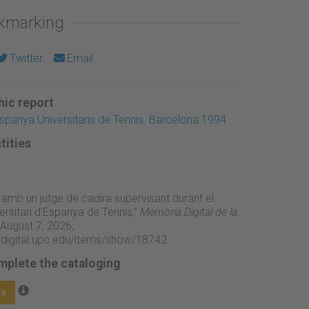
okmarking
Twitter
Email
ic report
panya Universitaris de Tennis. Barcelona 1994
tities
s amb un jutge de cadira supervisant durant el
rsitari d'Espanya de Tennis,”
Memòria Digital de la
August 7, 2026,
adigital.upc.edu/items/show/18742
.
mplete the cataloging
ge