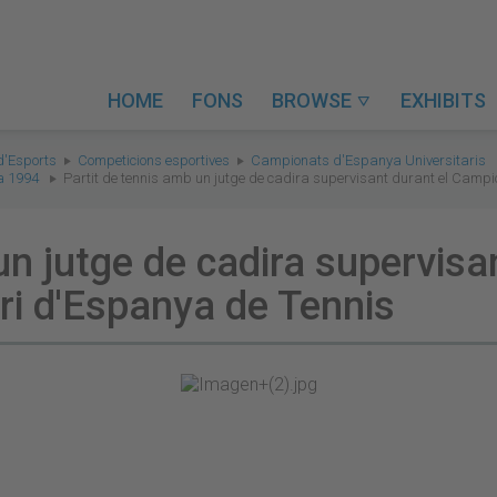
HOME
FONS
BROWSE
EXHIBITS

d'Esports
Competicions esportives
Campionats d'Espanya Universitaris
a 1994
Partit de tennis amb un jutge de cadira supervisant durant el Campi
un jutge de cadira supervisa
ri d'Espanya de Tennis