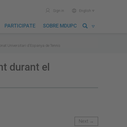
user
world
Sign in
English

PARTICIPATE
SOBRE MDUPC

onat Universitari d'Espanya de Tennis
nt durant el
Next →