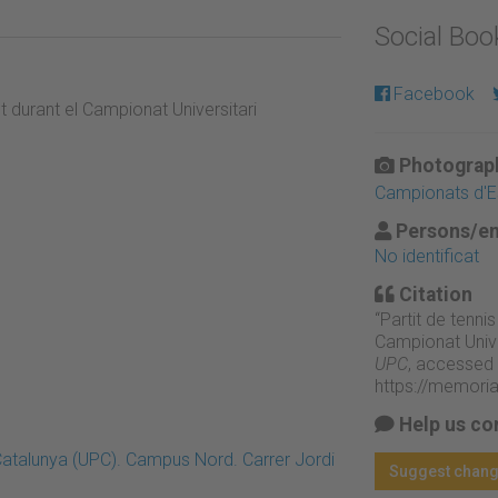
Social Bo
Facebook
t durant el Campionat Universitari
Photograph
Campionats d'Es
Persons/en
No identificat
Citation
“Partit de tenni
Campionat Unive
UPC
, accessed 
https://memori
Help us co
 Catalunya (UPC). Campus Nord. Carrer Jordi
Suggest chan