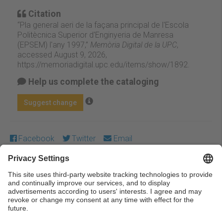
Citation
“Pla general aeri de la façana principal de l'Escola
Politècnica Superior d'Enginyeria de Manresa
(EPSEM) l'any 1997,”
Memòria Digital de la UPC
,
accessed August 9, 2026,
https://memoriadigital.upc.edu/items/show/1892
.
Help us complete the cataloging
Suggest change
Facebook
Twitter
Email
Except where otherwise noted, content on this work is
licensed under a Creative Commons license:
Attribution-
NonCommercial-NoDerivs 3.0 Spain