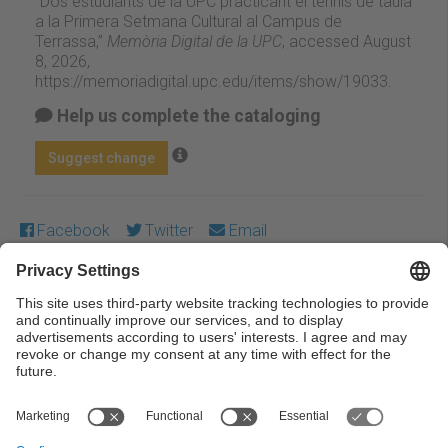
“Dos estudiants de la UPC practicant el tennis de taula
a la Primera Setmana Cultural al Campus de
Terrassa,”
Memòria Digital de la UPC
, accessed August
8, 2026,
https://memoriadigital.upc.edu/items/show/19033
.
Help us complete the cataloging
Suggest change
Facebook
Twitter
Email
Except where otherwise noted, content on this work is
licensed under a Creative Commons license:
Attribution-
NonCommercial-NoDerivs 3.0 Spain
← Previous
Next →