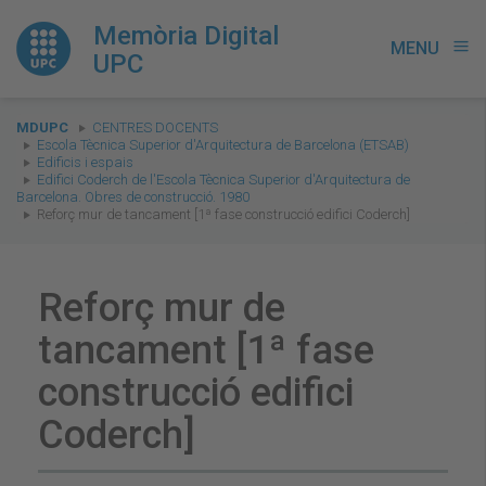
Memòria Digital
MENU
menu
UPC
You
MDUPC
CENTRES DOCENTS
are
Escola Tècnica Superior d'Arquitectura de Barcelona (ETSAB)
Edificis i espais
here:
Edifici Coderch de l'Escola Tècnica Superior d'Arquitectura de
Barcelona. Obres de construcció. 1980
Reforç mur de tancament [1ª fase construcció edifici Coderch]
Reforç mur de
tancament [1ª fase
construcció edifici
Coderch]