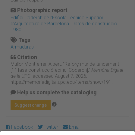
Photographic report
Edifici Coderch de l'Escola Tècnica Superior
d'Arquitectura de Barcelona. Obres de construcció.
1980
Tags
Armaduras
Citation
Mullor Montferrer, Albert, “Reforç mur de tancament
[1ª fase construcció edifici Coderch],”
Memòria Digital
de la UPC
, accessed August 7, 2026,
https://memoriadigital.upc.edu/items/show/191
.
Help us complete the cataloging
Suggest change
Facebook
Twitter
Email