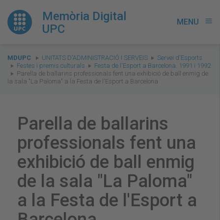
Memòria Digital
MENU
menu
UPC
You
MDUPC
UNITATS D'ADMINISTRACIÓ I SERVEIS
Servei d'Esports
are
Festes i premis culturals
Festa de l'Esport a Barcelona. 1991 i 1992
Parella de ballarins professionals fent una exhibició de ball enmig de
here:
la sala "La Paloma" a la Festa de l'Esport a Barcelona
Parella de ballarins
professionals fent una
exhibició de ball enmig
de la sala "La Paloma"
a la Festa de l'Esport a
Barcelona