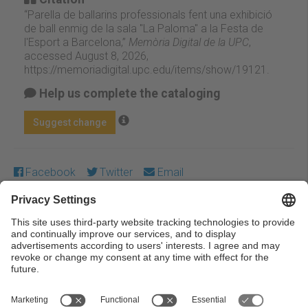
“Parella de ballarins professionals fent una exhibició
de ball enmig de la sala "La Paloma" a la Festa de
l'Esport a Barcelona,”
Memòria Digital de la UPC
,
accessed August 8, 2026,
https://memoriadigital.upc.edu/items/show/19121
.
Help us complete the cataloging
Suggest change
Facebook
Twitter
Email
Except where otherwise noted, content on this work is
licensed under a Creative Commons license:
Attribution-
NonCommercial-NoDerivs 3.0 Spain