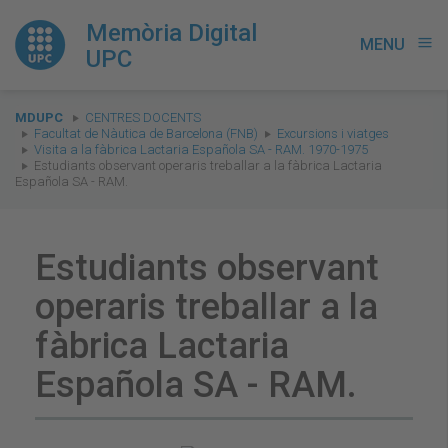
Memòria Digital
MENU
menu
UPC
You
MDUPC
CENTRES DOCENTS
are
Facultat de Nàutica de Barcelona (FNB)
Excursions i viatges
Visita a la fàbrica Lactaria Española SA - RAM. 1970-1975
here:
Estudiants observant operaris treballar a la fàbrica Lactaria
Española SA - RAM.
Estudiants observant
operaris treballar a la
fàbrica Lactaria
Española SA - RAM.