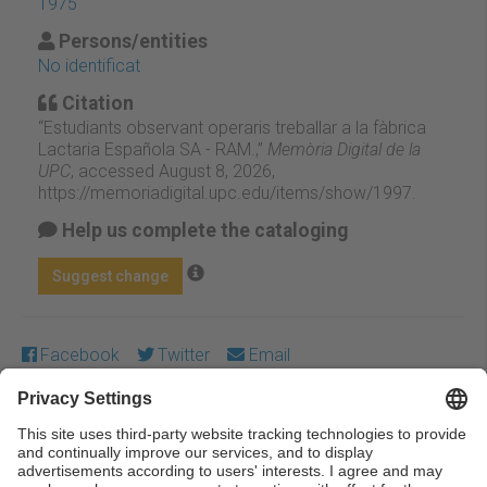
1975
Persons/entities
No identificat
Citation
“Estudiants observant operaris treballar a la fàbrica
Lactaria Española SA - RAM.,”
Memòria Digital de la
UPC
, accessed August 8, 2026,
https://memoriadigital.upc.edu/items/show/1997
.
Help us complete the cataloging
Suggest change
Facebook
Twitter
Email
Except where otherwise noted, content on this work is
licensed under a Creative Commons license:
Attribution-