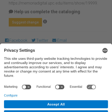
https://memoriadigital.upc.edu/items/show/19999
.
Help us complete the cataloging
Suggest change
Facebook
Twitter
Email
Except where otherwise noted, content on this work is
licensed under a Creative Commons license:
Attribution-
NonCommercial-NoDerivs 3.0 Spain
← Previous
Next →