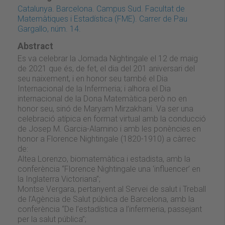
Catalunya. Barcelona. Campus Sud. Facultat de
Matemàtiques i Estadística (FME). Carrer de Pau
Gargallo, núm. 14.
Abstract
Es va celebrar la Jornada Nightingale el 12 de maig
de 2021 que és, de fet, el dia del 201 aniversari del
seu naixement, i en honor seu també el Dia
Internacional de la Infermeria; i alhora el Dia
internacional de la Dona Matemàtica però no en
honor seu, sinó de Maryam Mirzakhani. Va ser una
celebració atípica en format virtual amb la conducció
de Josep M. Garcia-Alamino i amb les ponències en
honor a Florence Nightingale (1820-1910) a càrrec
de:
Altea Lorenzo, biomatemàtica i estadista, amb la
conferència “Florence Nightingale una ‘influencer’ en
la Inglaterra Victoriana”;
Montse Vergara, pertanyent al Servei de salut i Treball
de l’Agència de Salut pública de Barcelona, amb la
conferència “De l’estadística a l’infermeria, passejant
per la salut pública”;