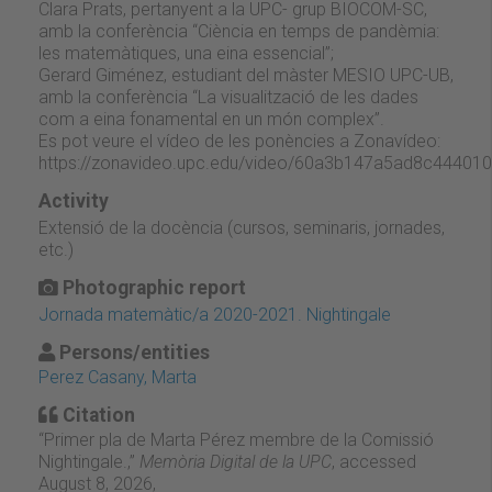
Clara Prats, pertanyent a la UPC- grup BIOCOM-SC,
amb la conferència “Ciència en temps de pandèmia:
les matemàtiques, una eina essencial”;
Gerard Giménez, estudiant del màster MESIO UPC-UB,
amb la conferència “La visualització de les dades
com a eina fonamental en un món complex”.
Es pot veure el vídeo de les ponències a Zonavídeo:
https://zonavideo.upc.edu/video/60a3b147a5ad8c44401
Activity
Extensió de la docència (cursos, seminaris, jornades,
etc.)
Photographic report
Jornada matemàtic/a 2020-2021. Nightingale
Persons/entities
Perez Casany, Marta
Citation
“Primer pla de Marta Pérez membre de la Comissió
Nightingale.,”
Memòria Digital de la UPC
, accessed
August 8, 2026,