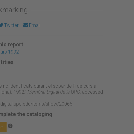
okmarking
Twitter
Email
ic report
curs 1992
tities
 no identificats durant el sopar de fi de curs a
elona). 1992,”
Memòria Digital de la UPC
, accessed
adigital.upc.edu/items/show/20066
.
mplete the cataloging
ge