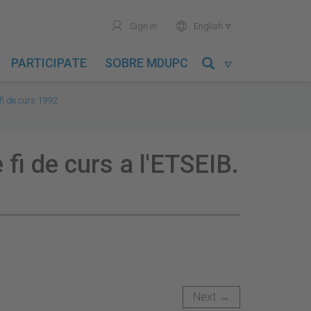
user
world
Sign in
English

PARTICIPATE
SOBRE MDUPC

fi de curs 1992
 fi de curs a l'ETSEIB.
Next →