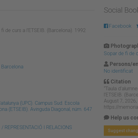
Social Bo
Facebook
 fi de curs a l'ETSEIB. (Barcelona). 1992
Photograph
Sopar de fi de 
Persons/en
e Barcelona
No identificat
Citation
“Taula d'alumnes
l'ETSEIB. (Barc
August 7, 2026,
 Catalunya (UPC). Campus Sud. Escola
https://memori
elona (ETSEIB). Avinguda Diagonal, núm. 647
Help us co
ris / REPRESENTACIÓ I RELACIONS
Suggest chan