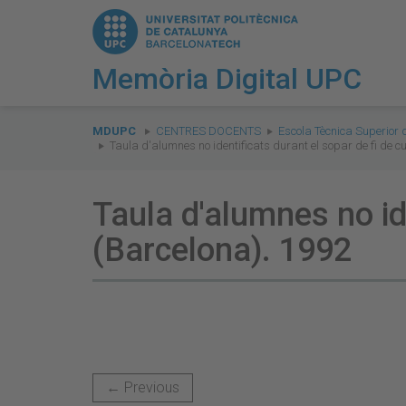
Memòria Digital UPC
You
are
MDUPC
CENTRES DOCENTS
Escola Tècnica Superior 
Taula d'alumnes no identificats durant el sopar de fi de c
here:
Taula d'alumnes no ide
(Barcelona). 1992
← Previous