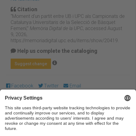
Citation
“Moment d'un partit entre UB i UPC als Campionats de
Catalunya Universitaris de la Selecció de Bàsquet
Femení,”
Memòria Digital de la UPC
, accessed August
9, 2026,
https://memoriadigital.upc.edu/items/show/20419
.
Help us complete the cataloging
Suggest change
Facebook
Twitter
Email
Except where otherwise noted, content on this work is
licensed under a Creative Commons license:
Attribution-
NonCommercial-NoDerivs 3.0 Spain