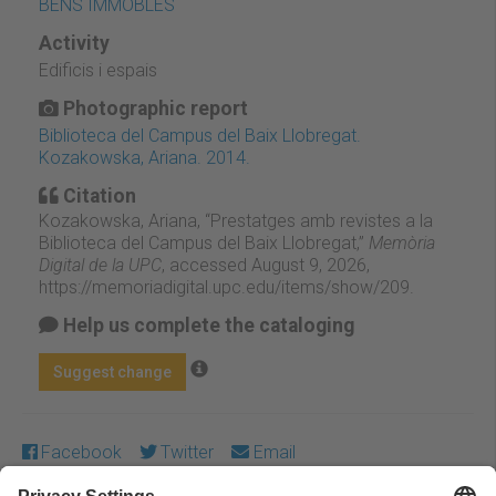
BÉNS IMMOBLES
Activity
Edificis i espais
Photographic report
Biblioteca del Campus del Baix Llobregat.
Kozakowska, Ariana. 2014.
Citation
Kozakowska, Ariana, “Prestatges amb revistes a la
Biblioteca del Campus del Baix Llobregat,”
Memòria
Digital de la UPC
, accessed August 9, 2026,
https://memoriadigital.upc.edu/items/show/209
.
Help us complete the cataloging
Suggest change
Facebook
Twitter
Email