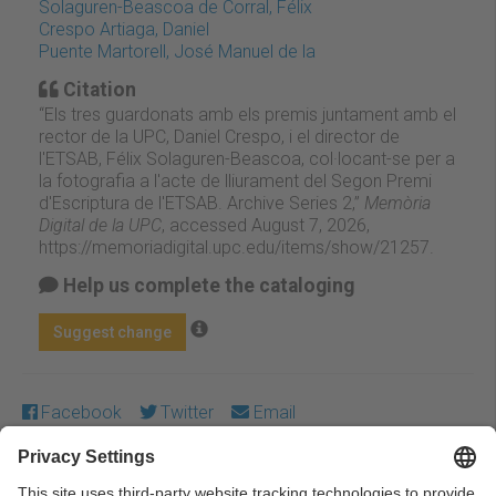
Solaguren-Beascoa de Corral, Félix
Crespo Artiaga, Daniel
Puente Martorell, José Manuel de la
Citation
“Els tres guardonats amb els premis juntament amb el
rector de la UPC, Daniel Crespo, i el director de
l'ETSAB, Félix Solaguren-Beascoa, col·locant-se per a
la fotografia a l'acte de lliurament del Segon Premi
d'Escriptura de l'ETSAB. Archive Series 2,”
Memòria
Digital de la UPC
, accessed August 7, 2026,
https://memoriadigital.upc.edu/items/show/21257
.
Help us complete the cataloging
Suggest change
Facebook
Twitter
Email