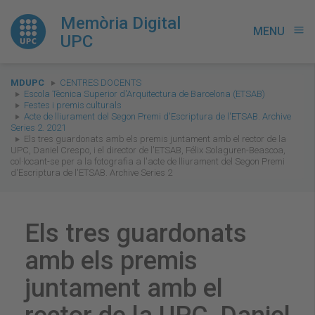
Memòria Digital
MENU
menu
UPC
You
MDUPC
CENTRES DOCENTS
are
Escola Tècnica Superior d'Arquitectura de Barcelona (ETSAB)
Festes i premis culturals
here:
Acte de lliurament del Segon Premi d'Escriptura de l'ETSAB. Archive
Series 2. 2021
Els tres guardonats amb els premis juntament amb el rector de la
UPC, Daniel Crespo, i el director de l'ETSAB, Félix Solaguren-Beascoa,
col·locant-se per a la fotografia a l'acte de lliurament del Segon Premi
d'Escriptura de l'ETSAB. Archive Series 2
Els tres guardonats
amb els premis
juntament amb el