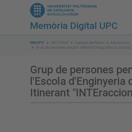
Memòria Digital UPC
You
are
MDUPC
RECTORAT
Gabinet del Rector
Exposicions
Grup de persones penjant diferents fotografies a un passad
here:
Grup de persones penj
l'Escola d'Enginyeria
Itinerant "INTEraccio