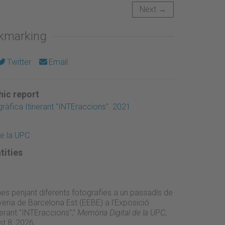
Next →
okmarking
Twitter
Email
ic report
ràfica Itinerant "INTEraccions". 2021
de la UPC
tities
es penjant diferents fotografies a un passadís de
yeria de Barcelona Est (EEBE) a l'Exposició
nerant "INTEraccions",”
Memòria Digital de la UPC
,
t 8, 2026,