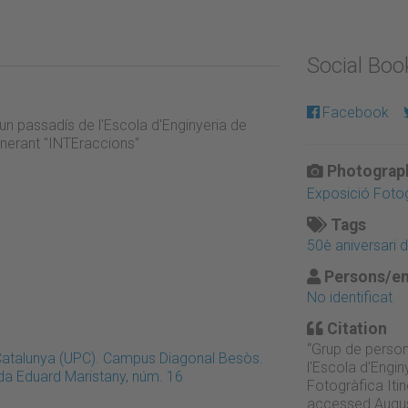
Social Bo
Facebook
un passadís de l'Escola d'Enginyeria de
inerant "INTEraccions"
Photograph
Exposició Fotog
Tags
50è aniversari 
Persons/en
No identificat
Citation
“Grup de person
e Catalunya (UPC). Campus Diagonal Besòs.
l'Escola d'Engin
da Eduard Maristany, núm. 16
Fotogràfica Iti
accessed Augus