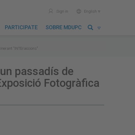
user
world
Sign in
English

PARTICIPATE
SOBRE MDUPC

tinerant "INTEraccions"
 un passadís de
Exposició Fotogràfica