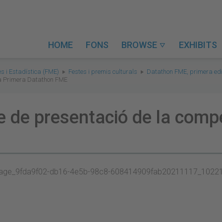
HOME
FONS
BROWSE
EXHIBITS

s i Estadística (FME)
Festes i premis culturals
Datathon FME, primera edi
 la Primera Datathon FME
te de presentació de la compe