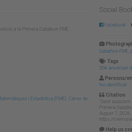
Social Bo
Facebook
petició a la Primera Datathon FME
Photograph
Datathon FME, p
Tags
50è aniversari 
Persons/en
No identificat
Citation
atemàtiques i Estadística (FME). Carrer de
“Gent assistent 
Primera Datath
August 7, 2026,
https://memori
Help us co