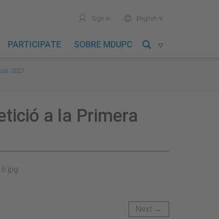
user
world
Sign in
English

PARTICIPATE
SOBRE MDUPC

ció. 2021
tició a la Primera
Next →