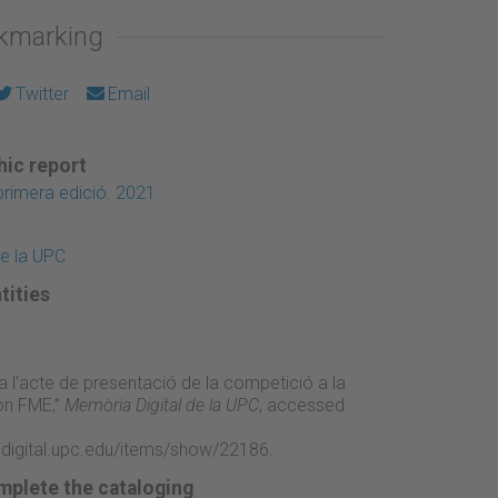
okmarking
Twitter
Email
ic report
rimera edició. 2021
de la UPC
tities
a l'acte de presentació de la competició a la
on FME,”
Memòria Digital de la UPC
, accessed
adigital.upc.edu/items/show/22186
.
mplete the cataloging