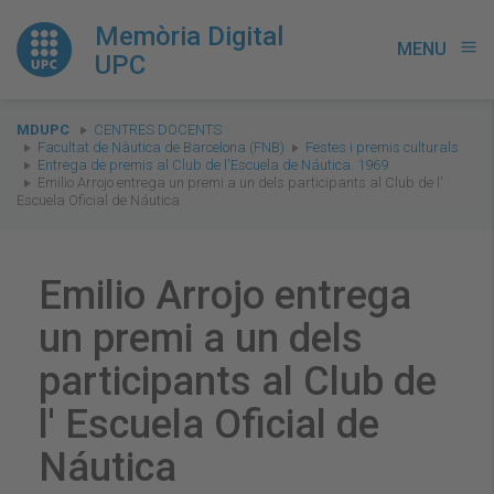
Memòria Digital
MENU
menu
UPC
You
MDUPC
CENTRES DOCENTS
are
Facultat de Nàutica de Barcelona (FNB)
Festes i premis culturals
Entrega de premis al Club de l'Escuela de Náutica. 1969
here:
Emilio Arrojo entrega un premi a un dels participants al Club de l'
Escuela Oficial de Náutica
Emilio Arrojo entrega
un premi a un dels
participants al Club de
l' Escuela Oficial de
Náutica