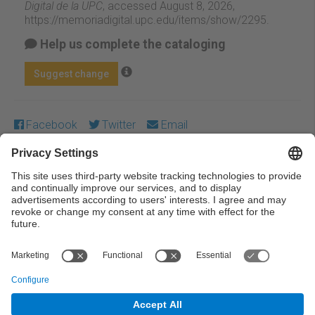
Digital de la UPC
, accessed August 8, 2026,
https://memoriadigital.upc.edu/items/show/2295
.
Help us complete the cataloging
Suggest change
Facebook
Twitter
Email
Except where otherwise noted, content on this work is
licensed under a Creative Commons license:
Attribution-
NonCommercial-NoDerivs 3.0 Spain
← Previous
Next →