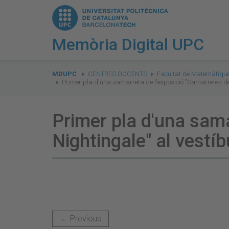
Memòria Digital UPC
You
are
MDUPC
CENTRES DOCENTS
Facultat de Matemàtique
Primer pla d'una samarreta de l'exposició "Samarretes de 
here:
Primer pla d'una sama
Nightingale" al vestíb
← Previous