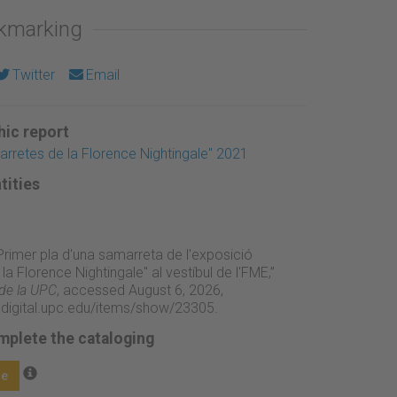
okmarking
Twitter
Email
ic report
rretes de la Florence Nightingale" 2021
tities
“Primer pla d'una samarreta de l'exposició
a Florence Nightingale" al vestíbul de l'FME,”
 de la UPC
, accessed August 6, 2026,
adigital.upc.edu/items/show/23305
.
mplete the cataloging
ge