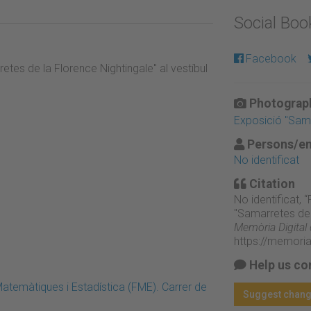
Social Bo
Facebook
etes de la Florence Nightingale" al vestíbul
Photograph
Exposició "Sama
Persons/en
No identificat
Citation
No identificat, 
"Samarretes de l
Memòria Digital
https://memori
Help us co
atemàtiques i Estadística (FME). Carrer de
Suggest chan