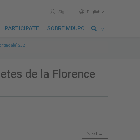
user
world
Sign in
English

PARTICIPATE
SOBRE MDUPC

ghtingale" 2021
etes de la Florence
Next →