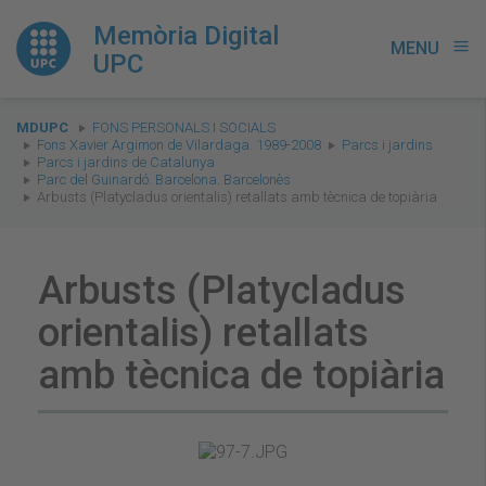
Memòria Digital
MENU
menu
UPC
You
MDUPC
FONS PERSONALS I SOCIALS
are
Fons Xavier Argimon de Vilardaga. 1989-2008
Parcs i jardins
Parcs i jardins de Catalunya
here:
Parc del Guinardó. Barcelona. Barcelonès
Arbusts (Platycladus orientalis) retallats amb tècnica de topiària
Arbusts (Platycladus
orientalis) retallats
amb tècnica de topiària