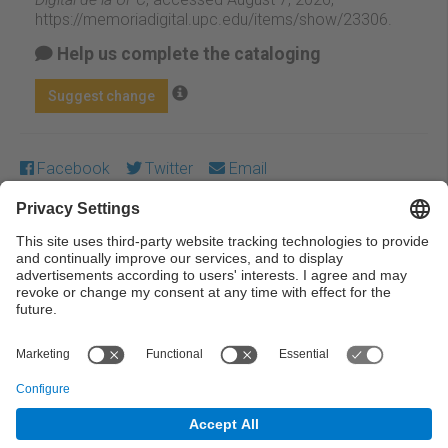
https://memoriadigital.upc.edu/items/show/23306
.
Help us complete the cataloging
Suggest change
Facebook
Twitter
Email
Except where otherwise noted, content on this work is
licensed under a Creative Commons license:
Attribution-
NonCommercial-NoDerivs 4.0 Generic
← Previous
Next →