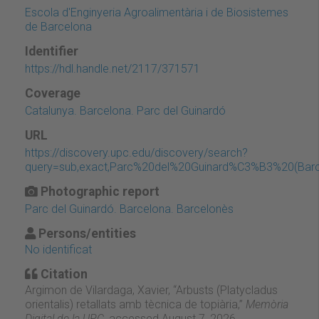
Escola d'Enginyeria Agroalimentària i de Biosistemes
de Barcelona
Identifier
https://hdl.handle.net/2117/371571
Coverage
Catalunya. Barcelona. Parc del Guinardó
URL
https://discovery.upc.edu/discovery/search?
query=sub,exact,Parc%20del%20Guinard%C3%B3%20(Barc
Photographic report
Parc del Guinardó. Barcelona. Barcelonès
Persons/entities
No identificat
Citation
Argimon de Vilardaga, Xavier, “Arbusts (Platycladus
orientalis) retallats amb tècnica de topiària,”
Memòria
Digital de la UPC
, accessed August 7, 2026,