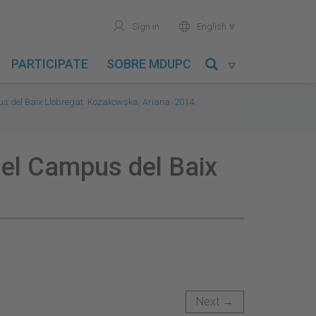
user
world
Sign in
English

PARTICIPATE
SOBRE MDUPC

us del Baix Llobregat. Kozakowska, Ariana. 2014.
 del Campus del Baix
Next →