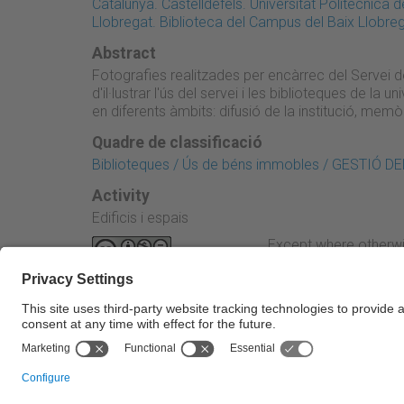
Catalunya. Castelldefels. Universitat Politècnica
Llobregat. Biblioteca del Campus del Baix Llobre
Abstract
Fotografies realitzades per encàrrec del Servei de
d'il·lustrar l'ús del servei i les biblioteques de la 
en diferents àmbits: difusió de la institució, memòr
Quadre de classificació
Biblioteques / Ús de béns immobles / GESTIÓ
Activity
Edificis i espais
Except where otherwi
Attribution-NonComme
← Previous