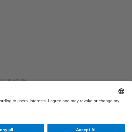
mmons license:
Next →