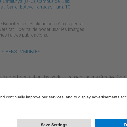
 de Catalunya (UPC). Campus del Baix
gat. Carrer Esteve Terradas, núm. 10
 Biblioteques, Publicacions i Arxius per tal
universitat. I per tal de poder usar les imatges
ies i altres publicacions.
 DELS BÉNS IMMOBLES
se noted, content on this work is licensed under a Creative Co
rcial-NoDerivs 3.0 Spain