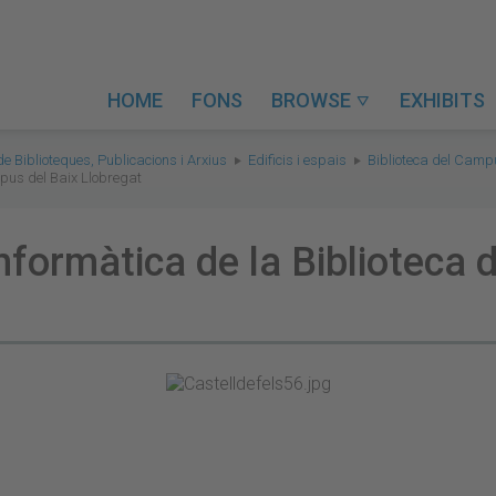
HOME
FONS
BROWSE
EXHIBITS

de Biblioteques, Publicacions i Arxius
Edificis i espais
Biblioteca del Camp
mpus del Baix Llobregat
'informàtica de la Biblioteca