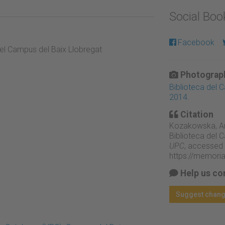
Social Bo
Facebook
 del Campus del Baix Llobregat
Photograph
Biblioteca del 
2014.
Citation
Kozakowska, Aria
Biblioteca del 
UPC
, accessed 
https://memori
Help us co
Suggest chan