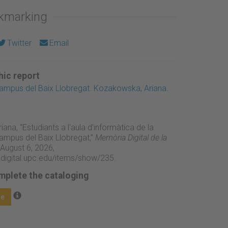
okmarking
Twitter
Email
ic report
Campus del Baix Llobregat. Kozakowska, Ariana.
na, “Estudiants a l'aula d'informàtica de la
Campus del Baix Llobregat,”
Memòria Digital de la
August 6, 2026,
adigital.upc.edu/items/show/235
.
mplete the cataloging
ge