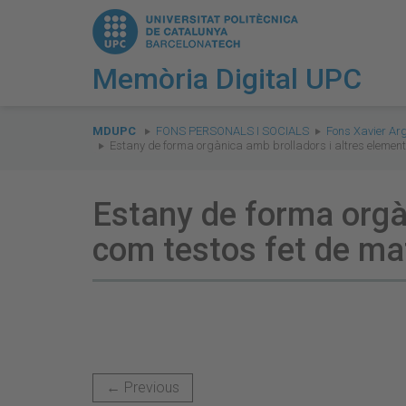
Memòria Digital UPC
You
are
MDUPC
FONS PERSONALS I SOCIALS
Fons Xavier Ar
Estany de forma orgànica amb brolladors i altres element
here:
Estany de forma orgà
com testos fet de ma
← Previous