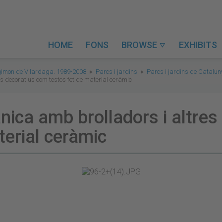
HOME
FONS
BROWSE
EXHIBITS

gimon de Vilardaga. 1989-2008
Parcs i jardins
Parcs i jardins de Catalu
s decoratius com testos fet de material ceràmic
nica amb brolladors i altres
terial ceràmic