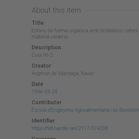
About this item
Title
Estany de forma orgànica amb brolladors i altre
material ceràmic
Description
Codi 96-2
Creator
Argimon de Vilardaga, Xavier
Date
1996-03-24
Contributor
Escola d'Enginyeria Agroalimentària i de Biosist
Identifier
https://hdl.handle.net/2117/374208
Coverage