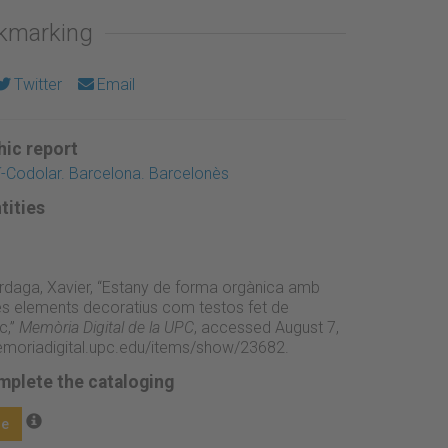
okmarking
Twitter
Email
ic report
í-Codolar. Barcelona. Barcelonès
tities
rdaga, Xavier, “Estany de forma orgànica amb
tres elements decoratius com testos fet de
c,”
Memòria Digital de la UPC
, accessed August 7,
emoriadigital.upc.edu/items/show/23682
.
mplete the cataloging
ge