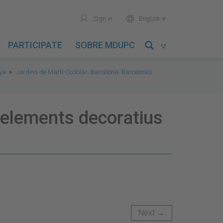
user
world
Sign in
English

PARTICIPATE
SOBRE MDUPC

nya
Jardins de Martí-Codolar. Barcelona. Barcelonès
 elements decoratius
Next →