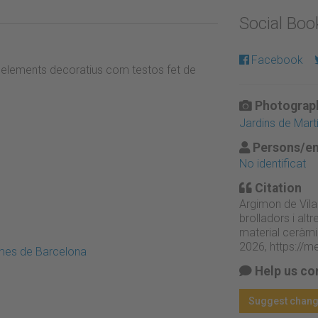
Social Bo
Facebook
s elements decoratius com testos fet de
Photograph
Jardins de Mart
Persons/en
No identificat
Citation
Argimon de Vila
brolladors i al
material ceràmi
2026,
https://m
emes de Barcelona
Help us co
Suggest chan