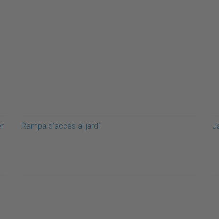
er
Rampa d’accés al jardí
J