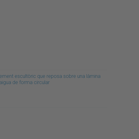
lement escultòric que reposa sobre una làmina
aigua de forma circular