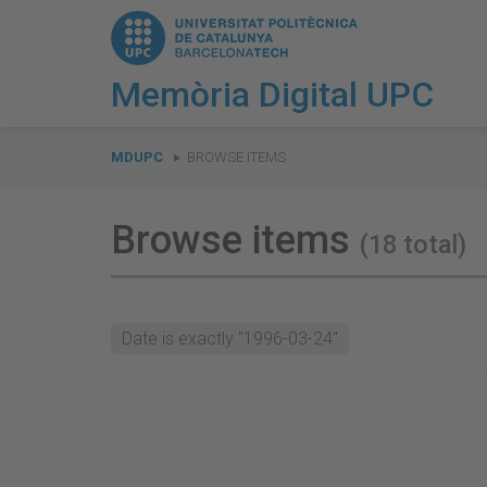
Memòria Digital UPC
You
are
MDUPC
BROWSE ITEMS
here:
Browse items
(18 total)
Date is exactly "1996-03-24"