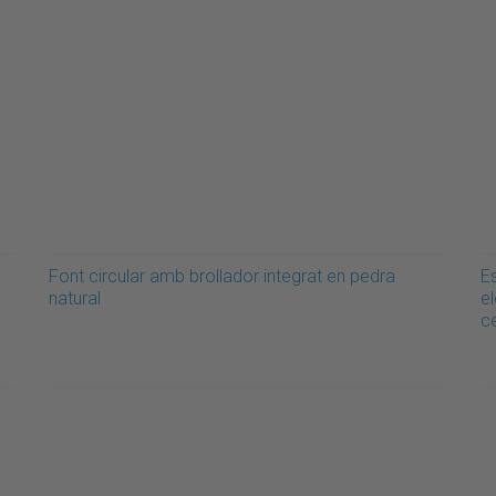
Font circular amb brollador integrat en pedra
E
natural
e
c