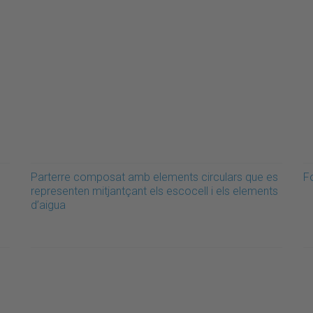
Parterre composat amb elements circulars que es
F
representen mitjantçant els escocell i els elements
d’aigua