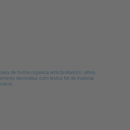
stany de forma orgànica amb brolladors i altres
lements decoratius com testos fet de material
eràmic