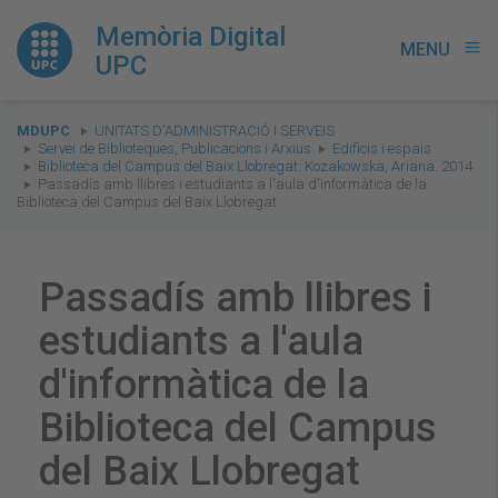
Memòria Digital
MENU
menu
UPC
You
MDUPC
UNITATS D'ADMINISTRACIÓ I SERVEIS
are
Servei de Biblioteques, Publicacions i Arxius
Edificis i espais
Biblioteca del Campus del Baix Llobregat. Kozakowska, Ariana. 2014.
here:
Passadís amb llibres i estudiants a l'aula d'informàtica de la
Biblioteca del Campus del Baix Llobregat
Passadís amb llibres i
estudiants a l'aula
d'informàtica de la
Biblioteca del Campus
del Baix Llobregat