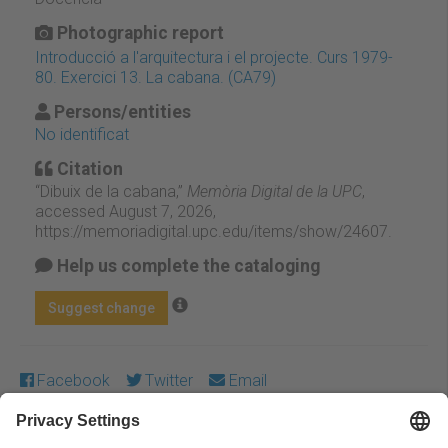
Photographic report
Introducció a l'arquitectura i el projecte. Curs 1979-
80. Exercici 13. La cabana. (CA79)
Persons/entities
No identificat
Citation
“Dibuix de la cabana,”
Memòria Digital de la UPC
,
accessed August 7, 2026,
https://memoriadigital.upc.edu/items/show/24607
.
Help us complete the cataloging
Suggest change
Facebook
Twitter
Email