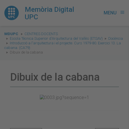
Memòria Digital
MENU
menu
UPC
You
MDUPC
CENTRES DOCENTS
are
Escola Tècnica Superior d'Arquitectura del Vallès (ETSAV)
Docència
Introducció a l'arquitectura i el projecte. Curs 1979-80. Exercici 13. La
here:
cabana. (CA79)
Dibuix de la cabana
Dibuix de la cabana