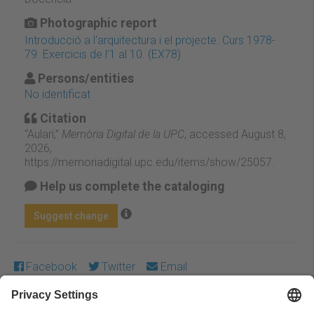
Photographic report
Introducció a l'arquitectura i el projecte. Curs 1978-
79. Exercicis de l’1 al 10. (EX78)
Persons/entities
No identificat
Citation
“Aulari,”
Memòria Digital de la UPC
, accessed August 8,
2026,
https://memoriadigital.upc.edu/items/show/25057
.
Help us complete the cataloging
Suggest change
Facebook
Twitter
Email