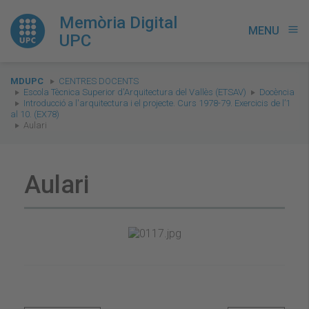
Memòria Digital
MENU
menu
UPC
You
MDUPC
CENTRES DOCENTS
are
Escola Tècnica Superior d'Arquitectura del Vallès (ETSAV)
Docència
Introducció a l'arquitectura i el projecte. Curs 1978-79. Exercicis de l’1
here:
al 10. (EX78)
Aulari
Aulari