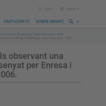
user
world
Sign in
English

PARTICIPATE
SOBRE MDUPC

lop al Museu de geologia Valentí Masachs. 2006.
i exposat al Museu de geologia Valentí Masachs. 2006.
als observant una
senyat per Enresa i
2006.