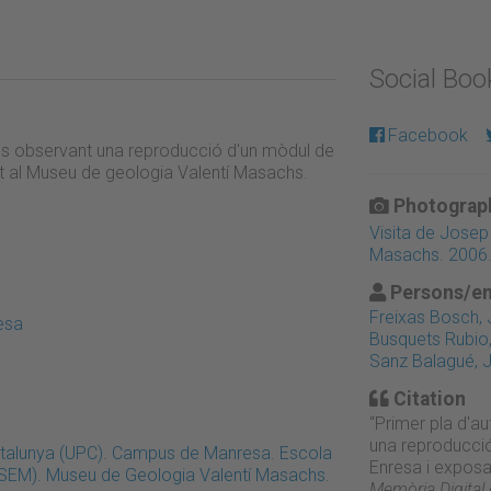
Social Bo
Facebook
nals observant una reproducció d'un mòdul de
t al Museu de geologia Valentí Masachs.
Photograph
Visita de Josep
Masachs. 2006
Persons/en
Freixas Bosch,
esa
Busquets Rubio
Sanz Balagué, 
Citation
“Primer pla d'au
una reproducció
Catalunya (UPC). Campus de Manresa. Escola
Enresa i exposa
PSEM). Museu de Geologia Valentí Masachs.
Memòria Digital