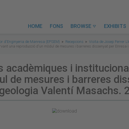
HOME
FONS
BROWSE
EXHIBITS

rior d'Enginyeria de Manresa (EPSEM)
Recepcions
Visita de Josep Ferrer L
ervant una reproducció d'un mòdul de mesures i barreres dissenyat per Enresa 
ts acadèmiques i institucion
l de mesures i barreres dis
geologia Valentí Masachs. 