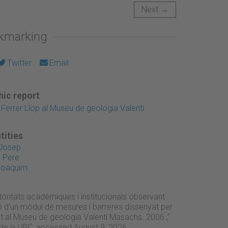
Next →
okmarking
Twitter
Email
ic report
 Ferrer Llop al Museu de geologia Valentí
.
tities
 Josep
, Pere
Joaquim
toritats acadèmiques i institucionals observant
 d'un mòdul de mesures i barreres dissenyat per
t al Museu de geologia Valentí Masachs. 2006.,”
 de la UPC
, accessed August 9, 2026,