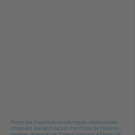
Primer pla d'autoritats acadèmiques i institucionals
observant una reproducció d'un mòdul de mesures i
barreres dissenyat per Enresa i exposat al Museu de