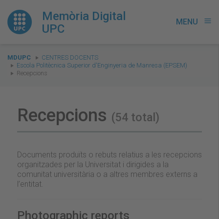
Memòria Digital
MENU
menu
UPC
You
MDUPC
CENTRES DOCENTS
are
Escola Politècnica Superior d'Enginyeria de Manresa (EPSEM)
Recepcions
here:
Recepcions
(54 total)
Documents produïts o rebuts relatius a les recepcions
organitzades per la Universitat i dirigides a la
comunitat universitària o a altres membres externs a
l’entitat.
Photographic reports