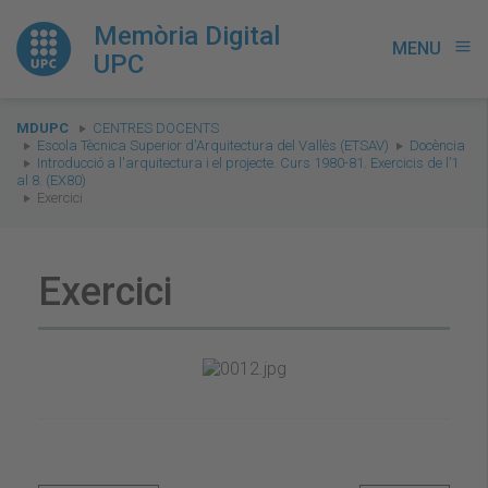
Memòria Digital
MENU
menu
UPC
You
MDUPC
CENTRES DOCENTS
are
Escola Tècnica Superior d'Arquitectura del Vallès (ETSAV)
Docència
Introducció a l'arquitectura i el projecte. Curs 1980-81. Exercicis de l’1
here:
al 8. (EX80)
Exercici
Exercici