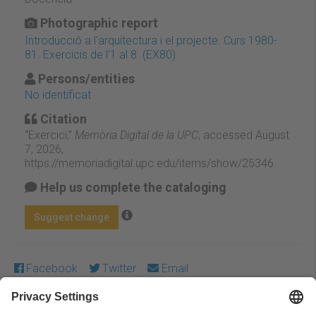
Photographic report
Introducció a l'arquitectura i el projecte. Curs 1980-
81. Exercicis de l’1 al 8. (EX80)
Persons/entities
No identificat
Citation
“Exercici,”
Memòria Digital de la UPC
, accessed August
7, 2026,
https://memoriadigital.upc.edu/items/show/25346
.
Help us complete the cataloging
Suggest change
Facebook
Twitter
Email