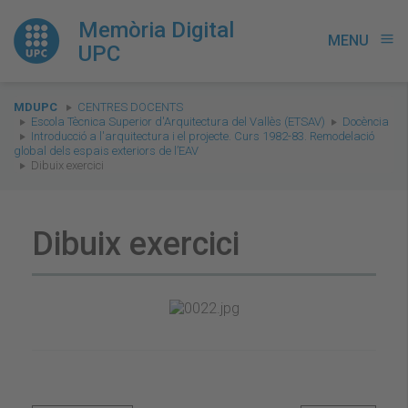
Memòria Digital
MENU
menu
UPC
You
MDUPC
CENTRES DOCENTS
are
Escola Tècnica Superior d'Arquitectura del Vallès (ETSAV)
Docència
Introducció a l'arquitectura i el projecte. Curs 1982-83. Remodelació
here:
global dels espais exteriors de l’EAV
Dibuix exercici
Dibuix exercici