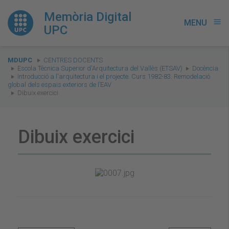
Memòria Digital
MENU
menu
UPC
You
MDUPC
CENTRES DOCENTS
are
Escola Tècnica Superior d'Arquitectura del Vallès (ETSAV)
Docència
Introducció a l'arquitectura i el projecte. Curs 1982-83. Remodelació
here:
global dels espais exteriors de l’EAV
Dibuix exercici
Dibuix exercici