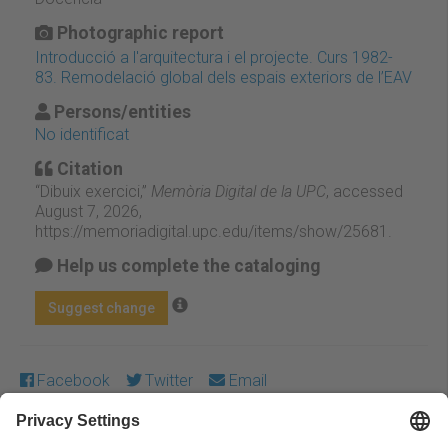
Photographic report
Introducció a l'arquitectura i el projecte. Curs 1982-
83. Remodelació global dels espais exteriors de l’EAV
Persons/entities
No identificat
Citation
“Dibuix exercici,”
Memòria Digital de la UPC
, accessed
August 7, 2026,
https://memoriadigital.upc.edu/items/show/25681
.
Help us complete the cataloging
Suggest change
Facebook
Twitter
Email