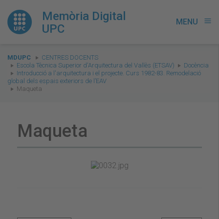
Memòria Digital
MENU
menu
UPC
You
MDUPC
CENTRES DOCENTS
are
Escola Tècnica Superior d'Arquitectura del Vallès (ETSAV)
Docència
Introducció a l'arquitectura i el projecte. Curs 1982-83. Remodelació
here:
global dels espais exteriors de l’EAV
Maqueta
Maqueta