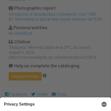
Photographic report
Introducció a l'arquitectura i el projecte. Curs 1982-
83. Remodelació global dels espais exteriors de l’EAV
Persons/entities
No identificat
Citation
“Maqueta,”
Memòria Digital de la UPC
, accessed
August 6, 2026,
https://memoriadigital.upc.edu/items/show/25816
.
Help us complete the cataloging
Suggest change
Facebook
Twitter
Email