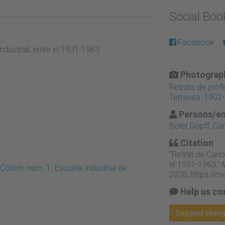
Social Bo
Facebook
industrial, entre el 1931-1963
Photograph
Retrats de profe
Terrassa. 1902
Persons/en
Soler Dopff, Car
Citation
“Retrat de Carlo
el 1931-1963 ,”
M
Colom, núm. 1. Escuela Industrial de
2026,
https://m
Help us co
Suggest chan