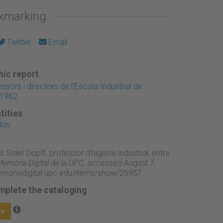
okmarking
Twitter
Email
ic report
ssors i directors de l'Escola Industrial de
-1962
tities
los
s Soler Dopff, professor d'higiene industrial, entre
emòria Digital de la UPC
, accessed August 7,
emoriadigital.upc.edu/items/show/25957
.
mplete the cataloging
ge