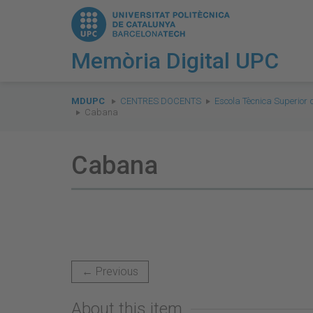
Memòria Digital UPC
You
are
MDUPC
CENTRES DOCENTS
Escola Tècnica Superior 
Cabana
here:
Cabana
← Previous
About this item