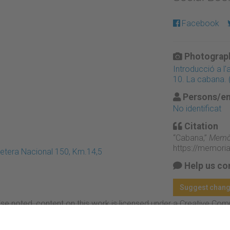
Facebook
Photograph
Introducció a l'
10. La cabana. 
Persons/en
No identificat
Citation
“Cabana,”
Memòr
https://memori
retera Nacional 150, Km.14,5
Help us co
Suggest chan
se noted, content on this work is licensed under a Creative Co
rcial-NoDerivs 4.0 Generic