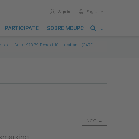
user
world
Sign in
English

PARTICIPATE
SOBRE MDUPC

l projecte. Curs 1978-79. Exercici 10. La cabana. (CA78)
Next →
okmarking