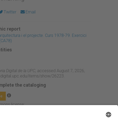
Twitter
Email
ic report
arquitectura i el projecte. Curs 1978-79. Exercici
(CA78)
tities
ia Digital de la UPC
, accessed August 7, 2026,
adigital.upc.edu/items/show/26223
.
mplete the cataloging
ge
mmons license: