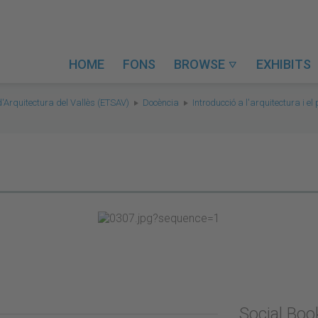
HOME
FONS
BROWSE
EXHIBITS

d'Arquitectura del Vallès (ETSAV)
Docència
Introducció a l'arquitectura i e
Social Bo