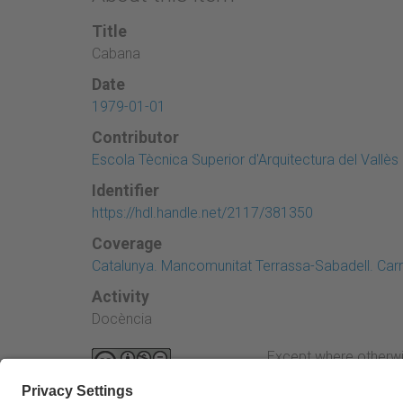
Title
Cabana
Date
1979-01-01
Contributor
Escola Tècnica Superior d'Arquitectura del Vallès
Identifier
https://hdl.handle.net/2117/381350
Coverage
Catalunya. Mancomunitat Terrassa-Sabadell. Car
Activity
Docència
Except where otherwi
Attribution-NonComme