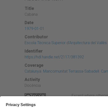
Title
Cabana
Date
1979-01-01
Contributor
Escola Tècnica Superior d'Arquitectura del Vallès
Identifier
https://hdl.handle.net/2117/381392
Coverage
Catalunya. Mancomunitat Terrassa-Sabadell. Car
Activity
Docència
Except where otherwi
Attribution-NonComme