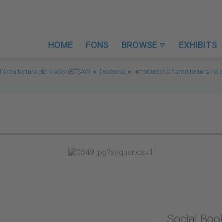
HOME
FONS
BROWSE
EXHIBITS

d'Arquitectura del Vallès (ETSAV)
Docència
Introducció a l'arquitectura i e
Social Bo