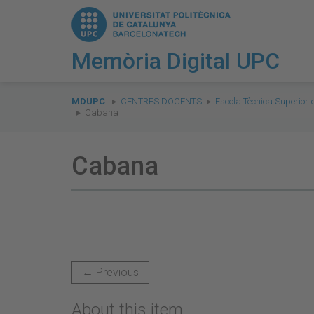
Memòria Digital UPC
You
are
MDUPC
CENTRES DOCENTS
Escola Tècnica Superior 
Cabana
here:
Cabana
← Previous
About this item