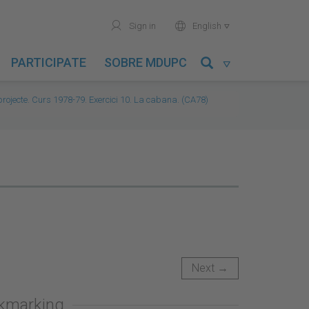
user
world
Sign in
English

PARTICIPATE
SOBRE MDUPC

l projecte. Curs 1978-79. Exercici 10. La cabana. (CA78)
Next →
okmarking