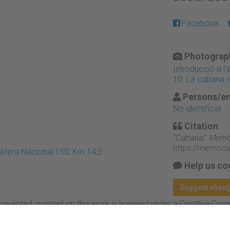
Facebook
Photograph
Introducció a l'
10. La cabana. 
Persons/en
No identificat
Citation
“Cabana,”
Memòr
https://memori
retera Nacional 150, Km.14,5
Help us co
Suggest chan
se noted, content on this work is licensed under a Creative Co
rcial-NoDerivs 4.0 Generic