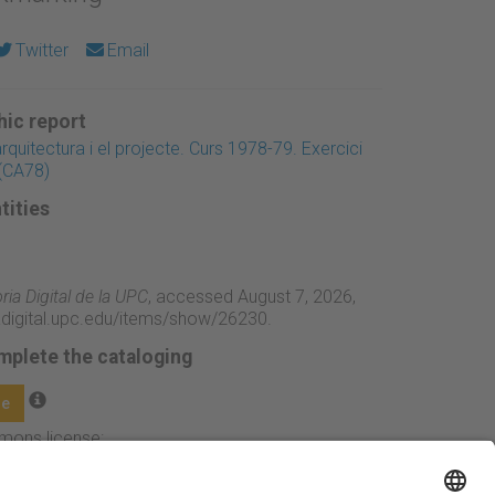
Twitter
Email
ic report
arquitectura i el projecte. Curs 1978-79. Exercici
(CA78)
tities
ia Digital de la UPC
, accessed August 7, 2026,
adigital.upc.edu/items/show/26230
.
mplete the cataloging
ge
mmons license: