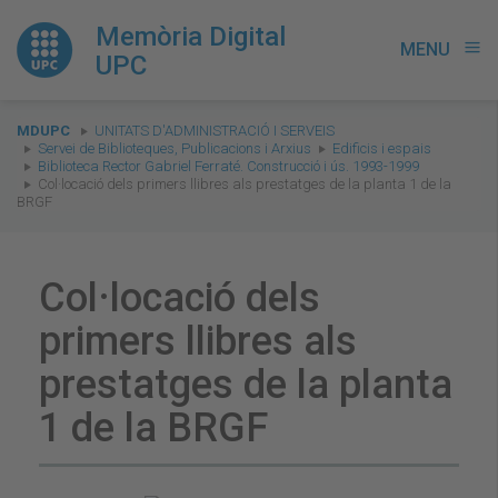
Memòria Digital
MENU
menu
UPC
You
MDUPC
UNITATS D'ADMINISTRACIÓ I SERVEIS
are
Servei de Biblioteques, Publicacions i Arxius
Edificis i espais
Biblioteca Rector Gabriel Ferraté. Construcció i ús. 1993-1999
here:
Col·locació dels primers llibres als prestatges de la planta 1 de la
BRGF
Col·locació dels
primers llibres als
prestatges de la planta
1 de la BRGF