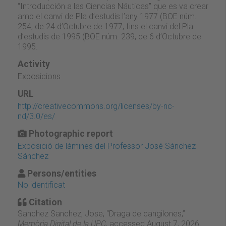
“Introducción a las Ciencias Náuticas” que es va crear
amb el canvi de Pla d’estudis l’any 1977 (BOE núm.
254, de 24 d’Octubre de 1977, fins el canvi del Pla
d’estudis de 1995 (BOE núm. 239, de 6 d’Octubre de
1995.
Activity
Exposicions
URL
http://creativecommons.org/licenses/by-nc-
nd/3.0/es/
Photographic report
Exposició de làmines del Professor José Sánchez
Sánchez
Persons/entities
No identificat
Citation
Sanchez Sanchez, Jose, “Draga de cangilones,”
Memòria Digital de la UPC
, accessed August 7, 2026,