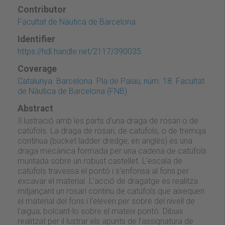
Contributor
Facultat de Nàutica de Barcelona
Identifier
https://hdl.handle.net/2117/390035
Coverage
Catalunya. Barcelona. Pla de Palau, núm. 18. Facultat
de Nàutica de Barcelona (FNB)
Abstract
Il.lustració amb les parts d'una draga de rosari o de
catúfols. La draga de rosari, de catúfols, o de tremuja
contínua (bucket ladder dredge, en anglès) és una
draga mecànica formada per una cadena de catúfols
muntada sobre un robust castellet. L'escala de
catúfols travessa el pontó i s'enfonsa al fons per
excavar el material. L'acció de dragatge es realitza
mitjançant un rosari continu de catúfols que aixequen
el material del fons i l'eleven per sobre del nivell de
l'aigua, bolcant-lo sobre el mateix pontó. Dibuix
realitzat per il·lustrar els apunts de l’assignatura de