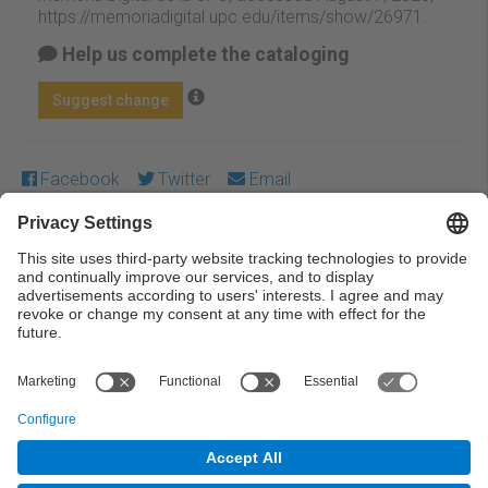
https://memoriadigital.upc.edu/items/show/26971
.
Help us complete the cataloging
Suggest change
Facebook
Twitter
Email
Except where otherwise noted, content on this work is
licensed under a Creative Commons license:
Attribution-
NonCommercial-NoDerivs 4.0 Generic
← Previous
Next →