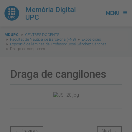
Memòria Digital
MENU
menu
UPC
You
MDUPC
CENTRES DOCENTS
are
Facultat de Nàutica de Barcelona (FNB)
Exposicions
Exposició de làmines del Professor José Sánchez Sánchez
here:
Draga de cangilones
Draga de cangilones
← Previous
Next →